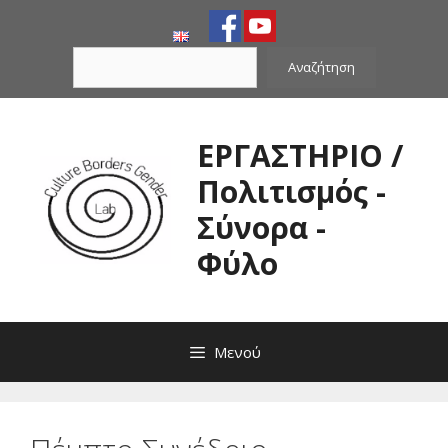
Μετάβαση
σε
Αναζήτηση
περιεχόμενο
Αναζήτηση
ΕΡΓΑΣΤΗΡΙΟ /
Πολιτισμός -
Σύνορα -
Φύλο
Μενού