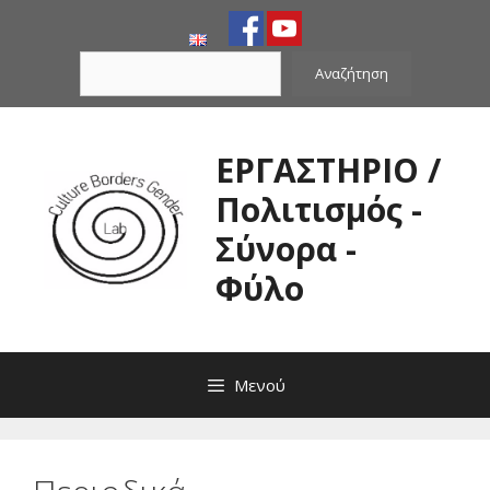
Μετάβαση
σε
Αναζήτηση
περιεχόμενο
Αναζήτηση
ΕΡΓΑΣΤΗΡΙΟ /
Πολιτισμός -
Σύνορα -
Φύλο
Μενού