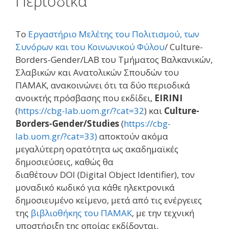
Περιοδικά
Το
Εργαστήριο Μελέτης του Πολιτισμού, των
Συνόρων και του Κοινωνικού Φύλου
/ Culture-
Borders-Gender/LAB του Τμήματος Βαλκανικών,
Σλαβικών και Ανατολικών Σπουδών του
ΠAΜAK, ανακοινώνει ότι τα δύο περιοδικά
ανοικτής πρόσβασης που εκδίδει,
EIRINI
(
https://cbg-lab.uom.gr/?cat=32
) και
Culture-
Borders-Gender/Studies
(
https://cbg-
lab.uom.gr/?cat=33
)
αποκτούν ακόμα
μεγαλύτερη ορατότητα ως ακαδημαϊκές
δημοσιεύσεις, καθώς θα
διαθέτουν DOI (Digital Object Identifier), τον
μοναδικό κωδικό για κάθε ηλεκτρονικά
δημοσιευμένο κείμενο, μετά από τις ενέργειες
της
βιβλιοθήκης του ΠΑΜΑΚ
, με την τεχνική
υποστήριξη της οποίας εκδίδονται.