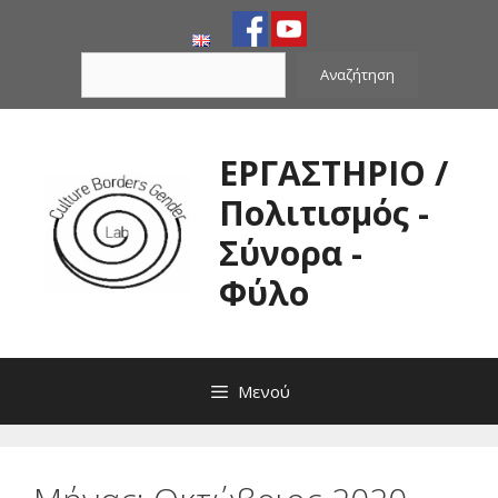
Μετάβαση
σε
Αναζήτηση
περιεχόμενο
Αναζήτηση
ΕΡΓΑΣΤΗΡΙΟ /
Πολιτισμός -
Σύνορα -
Φύλο
Μενού