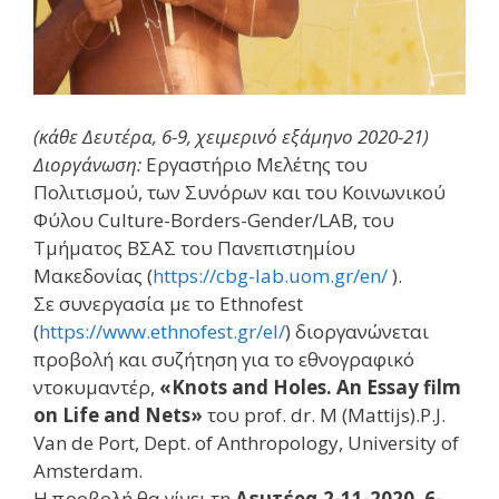
(κάθε Δευτέρα, 6-9, χειμερινό εξάμηνο 2020-21)
Διοργάνωση:
Εργαστήριο Μελέτης του
Πολιτισμού, των Συνόρων και του Κοινωνικού
Φύλου Culture-Borders-Gender/LAB, του
Τμήματος ΒΣΑΣ του Πανεπιστημίου
Μακεδονίας (
https://cbg-lab.uom.gr/en/
).
Σε συνεργασία με το Ethnofest
(
https://www.ethnofest.gr/el/
) διοργανώνεται
προβολή και συζήτηση για το εθνογραφικό
ντοκυμαντέρ,
«Knots and Holes. An Essay film
on Life and Nets»
του prof. dr. M (Mattijs).P.J.
Van de Port, Dept. of Anthropology, University of
Amsterdam.
Η προβολή θα γίνει τη
Δευτέρα 2-11-2020, 6-