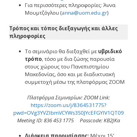
Για περισσότερες πληροφορίες: Άννα
Μουμτζόγλου (
anna@uom.edu.gr
)
Τρόπος και τόπος διεξαγωγής και άλλες
πληροφορίες
Το σεμινάριο θα διεξαχθεί με
υβριδικό
τρόπο
, τόσο με δια ζώσης παρουσία
στους χώρους του Πανεπιστημίου
Μακεδονίας, όσο και με διαδικτυακή
συμμετοχή μέσω της πλατφόρμας ΖΟΟΜ
Πλατφόρμα Σεμιναρίων: ZOOM Link:
https://zoom.us/j/8364531775?
pwd=OVg3YVZlbmVCYWs3S0JYcEFGYlV1QT09
Meeting ID: 836 453 1775 Passcode: KB2JKa
Διάρκεια παρουσίασης:
Μέχρι 15’