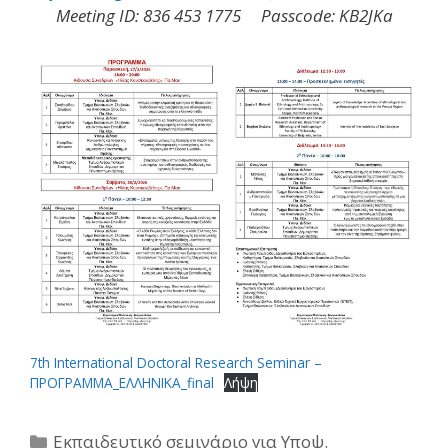
Meeting ID: 836 453 1775 Passcode: KB2JKa
7th International Doctoral Research Seminar –
ΠΡΟΓΡΑΜΜΑ_ΕΛΛΗΝΙΚΑ_final
Λήψη
Κατηγορίες
Εκπαιδευτικό σεμινάριο για Υποψ.