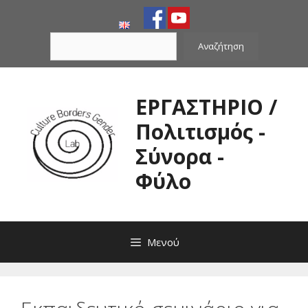
Μετάβαση
σε
Αναζήτηση
περιεχόμενο
Αναζήτηση
ΕΡΓΑΣΤΗΡΙΟ /
Πολιτισμός -
Σύνορα -
Φύλο
Μενού