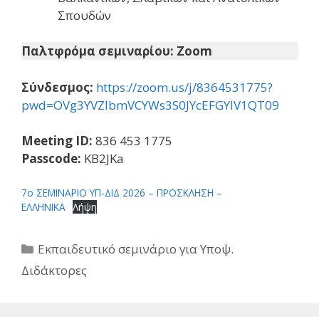
Σπουδών
Παλτφρόμα σεμιναρίου:
Zoom
Σύνδεσμος:
https://zoom.us/j/8364531775?
pwd=OVg3YVZlbmVCYWs3S0JYcEFGYlV1QT09
Meeting ID:
836 453 1775
Passcode:
KB2JKa
7ο ΣΕΜΙΝΑΡΙΟ ΥΠ-ΔΙΔ 2026 – ΠΡΟΣΚΛΗΣΗ –
ΕΛΛΗΝΙΚΑ
Λήψη
Κατηγορίες
Εκπαιδευτικό σεμινάριο για Υποψ.
Διδάκτορες