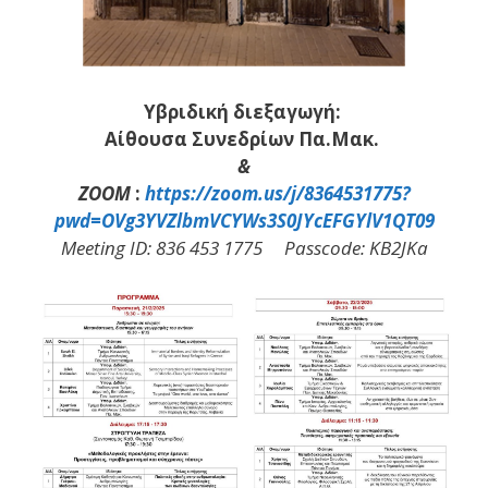
Υβριδική διεξαγωγή:
Αίθουσα Συνεδρίων Πα.Μακ.
&
ZOOM
:
https://zoom.us/j/8364531775?
pwd=OVg3YVZlbmVCYWs3S0JYcEFGYlV1QT09
Meeting ID: 836 453 1775 Passcode: KB2JKa