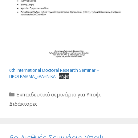
6th International Doctoral Research Seminar –
ΠΡΟΓΡΑΜΜΑ_ΕΛΛΗΝΙΚΑ
Λήψη
Κατηγορίες
Εκπαιδευτικό σεμινάριο για Υποψ.
Διδάκτορες
6ο Διεθνές Σεμινάριο Υποψ.