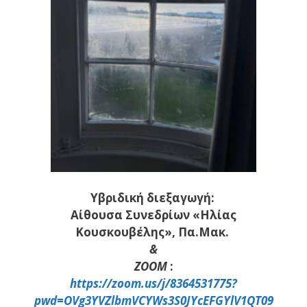
Υβριδική διεξαγωγή:
Αίθουσα Συνεδρίων
«Ηλίας
Κουσκουβέλης»,
Πα.Μακ.
&
ZOOM
:
https://zoom.us/j/8364531775?
pwd=OVg3YVZlbmVCYWs3S0JYcEFGYlV1QT09