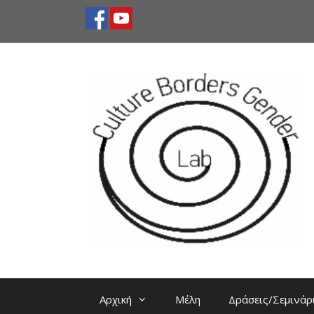
Μετάβαση
σε
περιεχόμενο
Αρχική
Μέλη
Δράσεις/Σεμινάρ