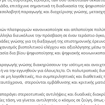
λάδα, επιτάχυνε σημαντικά τη διαδικασία της ψηφιοποί
εσολαβητή παραγωγής και διαχείρισης γνώσης, μετασχημ
ών πλατφορμών κανονικοποίησε και απλοποίησε πολύπλ
άλληλα διευκόλυνε την πρόσβαση σε έναν τεράστιο όγκ
άδες γνώσης για τη διεξαγωγή της επιστημονικής έρευν
ανισμός βιοπολιτικού ελέγχου και αξιολόγησης μέσω το
κασία δια βίου ψηφιοποίησης και ψηφιακής κοινωνικοπο
αραγωγής γνώσης διακηρύσσουν την ισότιμη και ανοιχ
 να την εγγυηθούν για όλους/ες/α. Οι πολυτροπικές δυ
σε μη λογοθετικές, πιο συμπεριληπτικές και διαθετικές
, ταυτόχρονα, στερούνται εμβάθυνσης και κριτικής ματι
αράγει στερεοτυπικές αντιλήψεις και δυαδικές διακρίσ
ες τάση, να γίνεται αντιληπτός ο κόσμος σε ζεύγη, όπω