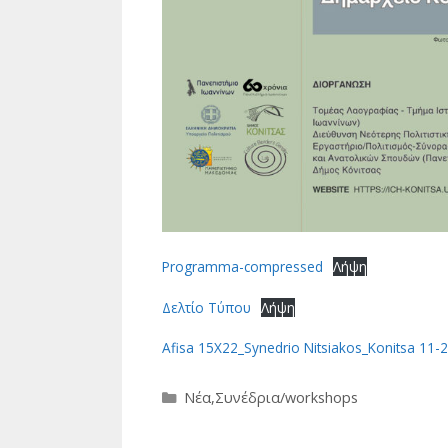
Programma-compressed
Λήψη
Δελτίο Τύπου
Λήψη
Afisa 15X22_Synedrio Nitsiakos_Konitsa 11-
Κατηγορίες
Νέα
,
Συνέδρια/workshops