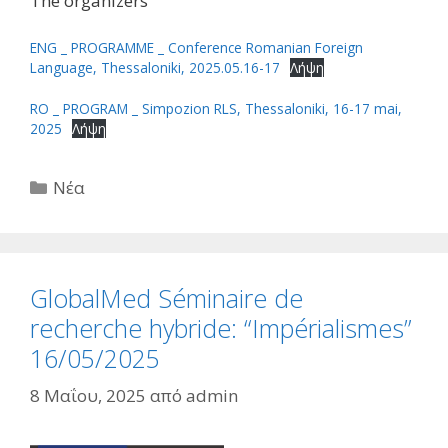
The organizers
ENG _ PROGRAMME _ Conference Romanian Foreign
Language, Thessaloniki, 2025.05.16-17
Λήψη
RO _ PROGRAM _ Simpozion RLS, Thessaloniki, 16-17 mai,
2025
Λήψη
Κατηγορίες
Νέα
GlobalMed Séminaire de
recherche hybride: “Impérialismes”
16/05/2025
8 Μαΐου, 2025
από
admin