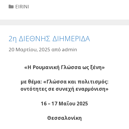
Κατηγορίες
EIRINI
2η ΔΙΕΘΝΗΣ ΔΙΗΜΕΡΙΔΑ
20 Μαρτίου, 2025
από
admin
«Η Ρουμανική Γλώσσα
ως ξένη
»
με θέμα:
«Γλώσσα και πολιτισμός:
οντότητες σε συνεχή εναρμόνιση»
16 – 17
Μαΐου 202
5
Θεσσαλονίκη