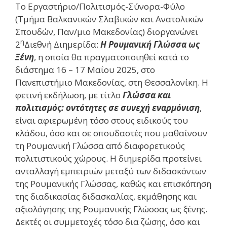
Το Εργαστήριο/Πολιτισμός-Σύνορα-Φύλο
(Τμήμα Βαλκανικών Σλαβικών και Ανατολικών
Σπουδών, Παν/μιο Μακεδονίας) διοργανώνει
η
2
Διεθνή Διημερίδα:
Η Ρ
ουμανικ
ή Γλώσσα
ως
Ξένη
, η οποία θα πραγματοποιηθεί κατά το
διάστημα 16 – 17 Μαΐου 2025, στο
Πανεπιστήμιο Μακεδονίας, στη Θεσσαλονίκη. Η
φετινή εκδήλωση, με τίτλο
Γλώσσα και
πολιτισμός: οντότητες σε συνεχή εναρμόνιση
,
είναι αφιερωμένη τόσο στους ειδικούς του
κλάδου, όσο και σε σπουδαστές που μαθαίνουν
τη Ρουμανική Γλώσσα από διαφορετικούς
πολιτιστικούς χώρους. Η διημερίδα προτείνει
ανταλλαγή εμπειριών μεταξύ των διδασκόντων
της Ρουμανικής Γλώσσας, καθώς και επισκόπηση
της διαδικασίας διδασκαλίας, εκμάθησης και
αξιολόγησης της Ρουμανικής Γλώσσας ως ξένης.
Δεκτές οι συμμετοχές τόσο δια ζώσης, όσο και