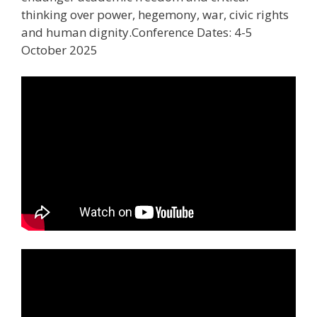
thinking over power, hegemony, war, civic rights
and human dignity.Conference Dates: 4-5
October 2025