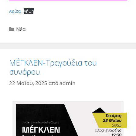
Αφίσα
Λήψη
Κατηγορίες
Νέα
MÉΓΚΛΕΝ-Τραγούδια του
συνόρου
22 Μαΐου, 2025
από
admin