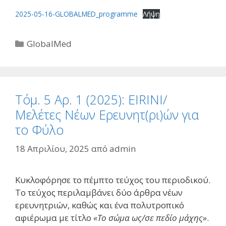
2025-05-16-GLOBALMED_programme
Λήψη
Κατηγορίες
GlobalMed
Τόμ. 5 Αρ. 1 (2025): EIRINI/
Μελέτες Νέων Ερευνητ(ρι)ών για
το Φύλο
18 Απριλίου, 2025
από
admin
Κυκλοφόρησε το πέμπτο τεύχος του περιοδικού.
Το τεύχος περιλαμβάνει δύο άρθρα νέων
ερευνητριών, καθώς και ένα πολυτροπικό
αφιέρωμα με τίτλο
«Το σώμα ως/σε πεδίο μάχης»
.