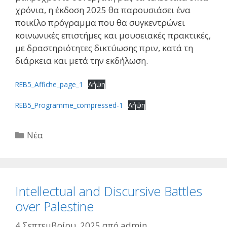
χρόνια, η έκδοση 2025 θα παρουσιάσει ένα
ποικίλο πρόγραμμα που θα συγκεντρώνει
κοινωνικές επιστήμες και μουσειακές πρακτικές,
με δραστηριότητες δικτύωσης πριν, κατά τη
διάρκεια και μετά την εκδήλωση.
REB5_Affiche_page_1
Λήψη
REB5_Programme_compressed-1
Λήψη
Κατηγορίες
Νέα
Intellectual and Discursive Battles
over Palestine
4 Σεπτεμβρίου, 2025
από
admin