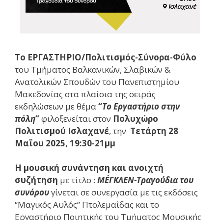
To EΡΓΑΣΤΗΡΙΟ/Πολιτισμός-Σύνορα-Φύλο
του Τμήματος Βαλκανικών, Σλαβικών &
Ανατολικών Σπουδών του Πανεπιστημίου
Μακεδονίας στα πλαίσια της σειράς
εκδηλώσεων με θέμα
“
Το Εργαστήριο στην
πόλη
”
φιλοξενείται στον
Πολυχώρο
Πολιτισμού Ισλαχανέ
, την
Τετάρτη 28
Μαΐου
2025,
19:30-21μμ
Η μουσική συνάντηση και ανοιχτή
συζήτηση
με τίτλο :
M
ÉΓΚΛΕΝ-Τραγούδια του
συνόρου
γίνεται σε συνεργασία με τις εκδόσεις
“Μαγικός Αυλός” Πτολεμαΐδας και το
Εργαστήριο Ποιητικής του Τμήματος Μουσικής