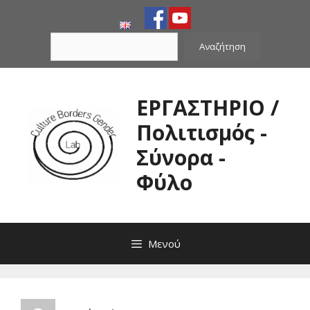
Μετάβαση
σε
Αναζήτηση
περιεχόμενο
Αναζήτηση
ΕΡΓΑΣΤΗΡΙΟ /
Πολιτισμός -
Σύνορα -
Φύλο
Μενού