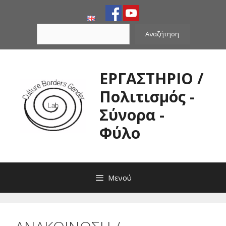
Μετάβαση
σε
Αναζήτηση
περιεχόμενο
Αναζήτηση
ΕΡΓΑΣΤΗΡΙΟ /
Πολιτισμός -
Σύνορα -
Φύλο
Μενού