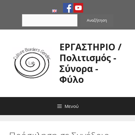
Μετάβαση
σε
Αναζήτηση
περιεχόμενο
Αναζήτηση
ΕΡΓΑΣΤΗΡΙΟ /
Πολιτισμός -
Σύνορα -
Φύλο
Μενού