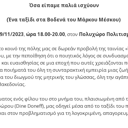
Όσα είπαμε παλιά ισχύουν
(
Ένα ταξίδι στα Βοδενά του Μάρκου Μέσκου
)
9/11/2023
,
ώρα 18.00-20.00
, στον
Πολυχώρο Πολιτισ
 κοινό της πόλης μας σε δωρεάν προβολή της ταινίας «
υ, με την πεποίθηση ότι ο ποιητικός λόγος σε συνδυασμ
ς και ευαισθησίας σε μια εποχή που αυτές χρειάζονται 
α ποιήματά του όλη τη συνταρακτική εμπειρία μιας ζωή
α του διωγμού της μητρικής του γλώσσας, όλη την αγάπ
 Μακεδονίας.
ματος ενός φίλου του στο μνήμα του, πλαισιωμένη από
ρου (Dine Doneff), μας οδηγεί μέσα από το ταξίδι του 
αι στον προβληματισμό για τη λογοκριμένη, απαγορευ