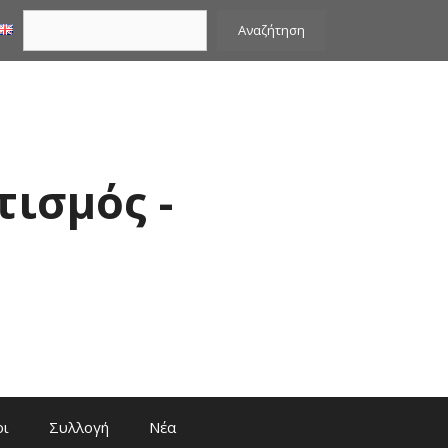
Αναζήτηση
Αναζήτηση
τισμός -
οι
Συλλογή
Νέα