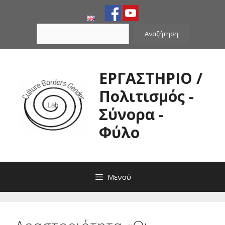
Μετάβαση
σε
Αναζήτηση
περιεχόμενο
Αναζήτηση
ΕΡΓΑΣΤΗΡΙΟ /
Πολιτισμός -
Σύνορα -
Φύλο
Μενού