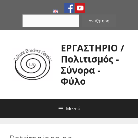
Μετάβαση
σε
Αναζήτηση
περιεχόμενο
Αναζήτηση
ΕΡΓΑΣΤΗΡΙΟ /
Πολιτισμός -
Σύνορα -
Φύλο
Μενού