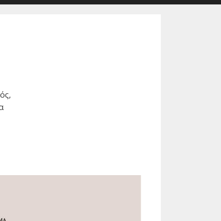
ός,
α