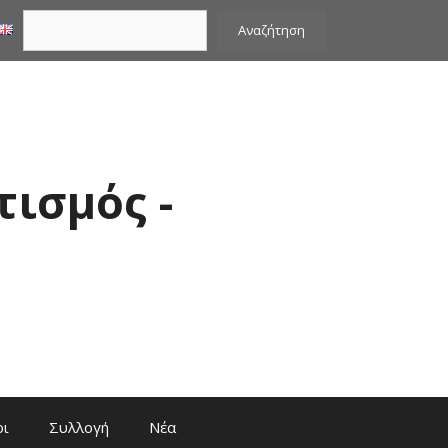
Αναζήτηση
Αναζήτηση
τισμός -
οι
Συλλογή
Νέα