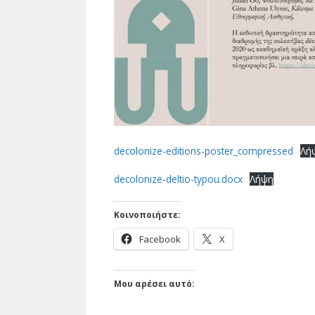
decolonize-editions-poster_compressed
Λή
decolonize-deltio-typou.docx
Λήψη
Κοινοποιήστε:
Facebook
X
Μου αρέσει αυτό: