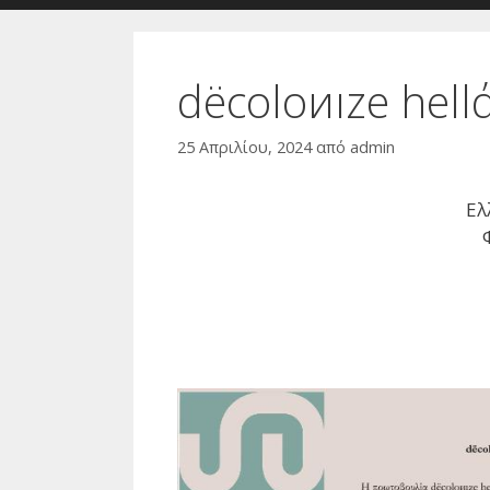
dëcoloиıze hell
25 Απριλίου, 2024
από
admin
Ελ