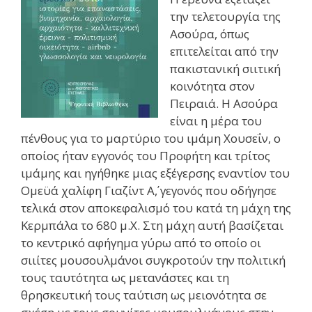
την τελετουργία της
Ασούρα, όπως
επιτελείται από την
πακιστανική σιιτική
κοινότητα στον
Πειραιά. Η Ασούρα
είναι η μέρα του
πένθους για το μαρτύριο του ιμάμη Χουσεΐν, ο
οποίος ήταν εγγονός του Προφήτη και τρίτος
ιμάμης και ηγήθηκε μιας εξέγερσης εναντίον του
Ομεϋά χαλίφη Γιαζίντ Α΄, γεγονός που οδήγησε
τελικά στον αποκεφαλισμό του κατά τη μάχη της
Κερμπάλα το 680 μ.Χ. Στη μάχη αυτή βασίζεται
το κεντρικό αφήγημα γύρω από το οποίο οι
σιιίτες μουσουλμάνοι συγκροτούν την πολιτική
τους ταυτότητα ως μετανάστες και τη
θρησκευτική τους ταύτιση ως μειονότητα σε