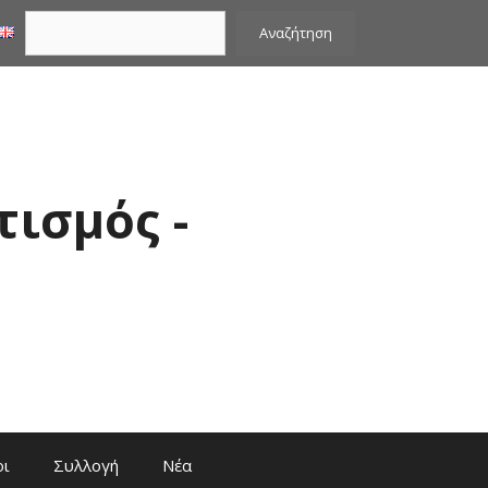
Αναζήτηση
Αναζήτηση
τισμός -
οι
Συλλογή
Νέα