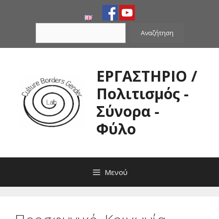
Μετάβαση
σε
Αναζήτηση
περιεχόμενο
Αναζήτηση
ΕΡΓΑΣΤΗΡΙΟ /
Πολιτισμός -
Σύνορα -
Φύλο
Μενού