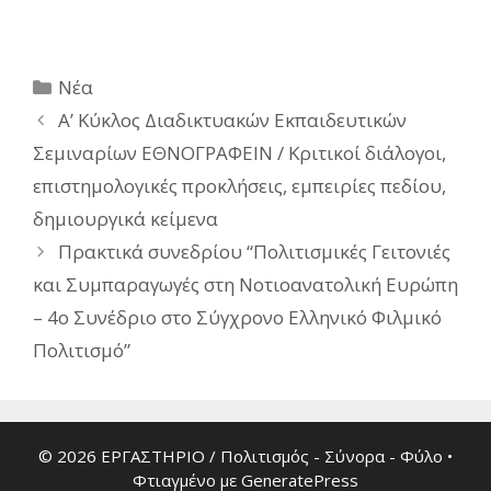
Κατηγορίες
Νέα
A’ Κύκλος Διαδικτυακών Εκπαιδευτικών
Σεμιναρίων ΕΘΝΟΓΡΑΦΕΙΝ / Κριτικοί διάλογοι,
επιστημολογικές προκλήσεις, εμπειρίες πεδίου,
δημιουργικά κείμενα
Πρακτικά συνεδρίου “Πολιτισμικές Γειτονιές
και Συμπαραγωγές στη Νοτιοανατολική Ευρώπη
– 4ο Συνέδριο στο Σύγχρονο Ελληνικό Φιλμικό
Πολιτισμό”
© 2026 ΕΡΓΑΣΤΗΡΙΟ / Πολιτισμός - Σύνορα - Φύλο
•
Φτιαγμένο με
GeneratePress