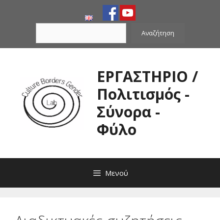
Μετάβαση
σε
Αναζήτηση
περιεχόμενο
Αναζήτηση
ΕΡΓΑΣΤΗΡΙΟ /
Πολιτισμός -
Σύνορα -
Φύλο
Μενού